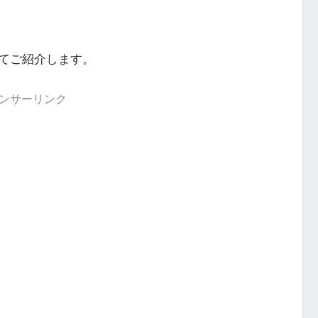
てご紹介します。
ンサーリンク