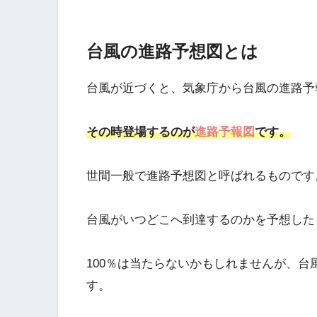
台風の進路予想図とは
台風が近づくと、気象庁から台風の進路予
その時登場するのが
進路予報図
です。
世間一般で進路予想図と呼ばれるものです
台風がいつどこへ到達するのかを予想した
100％は当たらないかもしれませんが、
す。