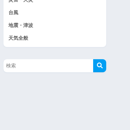
台風
地震・津波
天気全般