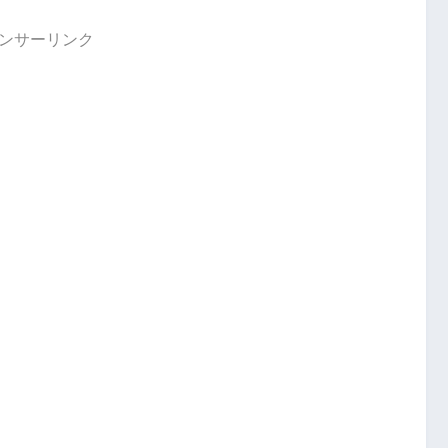
ンサーリンク